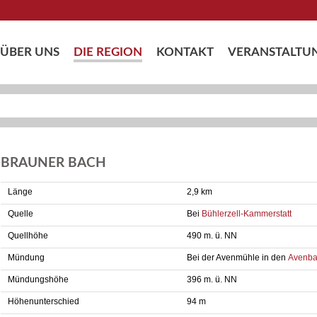
ÜBER UNS
DIE REGION
KONTAKT
VERANSTALTU
BRAUNER BACH
Länge
2,9 km
Quelle
Bei
Bühlerzell-Kammerstatt
Quellhöhe
490 m. ü. NN
Mündung
Bei der Avenmühle in den
Avenb
Mündungshöhe
396 m. ü. NN
Höhenunterschied
94 m