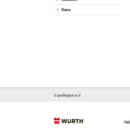
Kanu
© proRegion e.V.