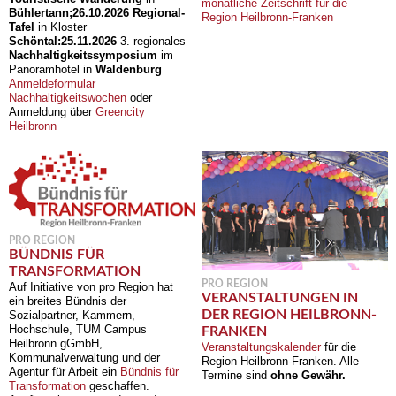
monatliche Zeitschrift für die
Bühlertann;
26.10.2026
Regional-
Region Heilbronn-Franken
Tafel
in Kloster
Schöntal:
25.11.2026
3. regionales
Nachhaltigkeitssymposium
im
Panoramhotel in
Waldenburg
Anmeldeformular
Nachhaltigkeitswochen
oder
Anmeldung über
Greencity
Heilbronn
PRO REGION
BÜNDNIS FÜR
TRANSFORMATION
PRO REGION
Auf Initiative von pro Region hat
VERANSTALTUNGEN IN
ein breites Bündnis der
DER REGION HEILBRONN-
Sozialpartner, Kammern,
Hochschule, TUM Campus
FRANKEN
Heilbronn gGmbH,
Veranstaltungskalender
für die
Kommunalverwaltung und der
Region Heilbronn-Franken. Alle
Agentur für Arbeit ein
Bündnis für
Termine sind
ohne Gewähr.
Transformation
geschaffen.