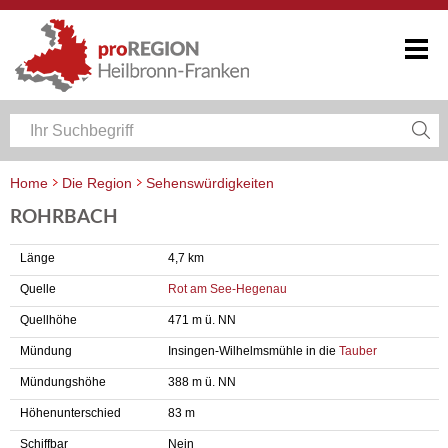
Home
Die Region
Sehenswürdigkeiten
ROHRBACH
Länge
4,7 km
Quelle
Rot am See-Hegenau
Quellhöhe
471 m ü. NN
Mündung
Insingen-Wilhelmsmühle in die
Tauber
Mündungshöhe
388 m ü. NN
Höhenunterschied
83 m
Schiffbar
Nein