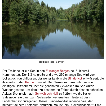
Treibsee (Bild: BerndH)
Der Treibsee ist ein See in den
Ellwanger Bergen
bei Bühlerzell-
Kammerstatt. Der 1,3 ha große und etwa 230 m lange See wird vom
Dollesbach durchflossen, der weiter talab in die
Blinde Rot
entwässert, die
ihrerseits in den
Kocher
mündet. Der Name des Sees rührt von der
einstigen Holzflößerei über die genannten Gewässer. Im See wurde
Wasser gestaut, um damit zu bestimmten Zeiten durch dessen schnellen
Ablass Brennholz nach
Schwäbisch Hall
zu flößen, wo die Haller
Salzsieder sie dann zum Solesieden verfeuerten. Heute ist der im
Landschaftsschutzgebiet Oberes Blinde-Rot-Tal liegende See, der
mitsamt seinem Ufersaum Naturdenkmal ist, ein Rückzugsgebiet für die