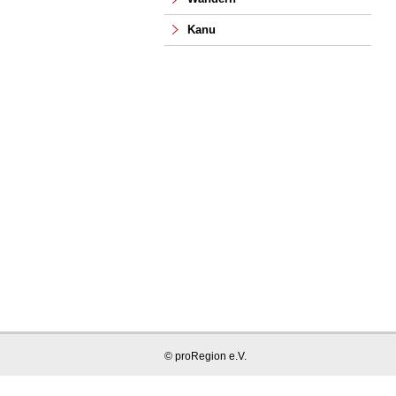
Kanu
© proRegion e.V.