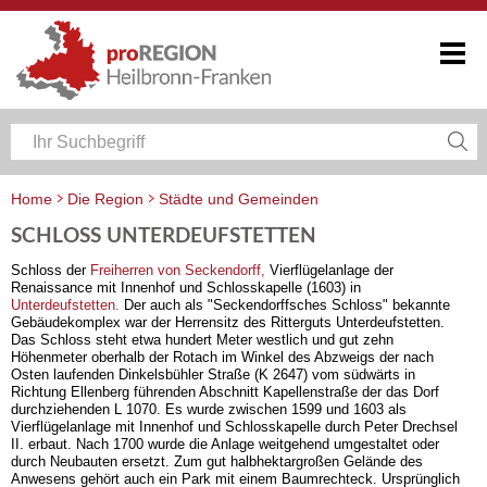
Home
Die Region
Städte und Gemeinden
SCHLOSS UNTERDEUFSTETTEN
Schloss der
Freiherren von Seckendorff,
Vierflügelanlage der
Renaissance mit Innenhof und Schlosskapelle (1603) in
Unterdeufstetten.
Der auch als "Seckendorffsches Schloss" bekannte
Gebäudekomplex war der Herrensitz des Ritterguts Unterdeufstetten.
Das Schloss steht etwa hundert Meter westlich und gut zehn
Höhenmeter oberhalb der Rotach im Winkel des Abzweigs der nach
Osten laufenden Dinkelsbühler Straße (K 2647) vom südwärts in
Richtung Ellenberg führenden Abschnitt Kapellenstraße der das Dorf
durchziehenden L 1070. Es wurde zwischen 1599 und 1603 als
Vierflügelanlage mit Innenhof und Schlosskapelle durch Peter Drechsel
II. erbaut. Nach 1700 wurde die Anlage weitgehend umgestaltet oder
durch Neubauten ersetzt. Zum gut halbhektargroßen Gelände des
Anwesens gehört auch ein Park mit einem Baumrechteck. Ursprünglich