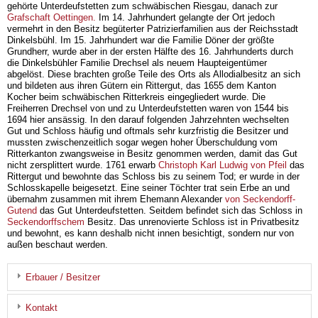
gehörte Unterdeufstetten zum schwäbischen Riesgau, danach zur
Grafschaft Oettingen.
Im 14. Jahrhundert gelangte der Ort jedoch
vermehrt in den Besitz begüterter Patrizierfamilien aus der Reichsstadt
Dinkelsbühl. Im 15. Jahrhundert war die Familie Döner der größte
Grundherr, wurde aber in der ersten Hälfte des 16. Jahrhunderts durch
die Dinkelsbühler Familie Drechsel als neuem Haupteigentümer
abgelöst. Diese brachten große Teile des Orts als Allodialbesitz an sich
und bildeten aus ihren Gütern ein Rittergut, das 1655 dem Kanton
Kocher beim schwäbischen Ritterkreis eingegliedert wurde. Die
Freiherren Drechsel von und zu Unterdeufstetten waren von 1544 bis
1694 hier ansässig. In den darauf folgenden Jahrzehnten wechselten
Gut und Schloss häufig und oftmals sehr kurzfristig die Besitzer und
mussten zwischenzeitlich sogar wegen hoher Überschuldung vom
Ritterkanton zwangsweise in Besitz genommen werden, damit das Gut
nicht zersplittert wurde. 1761 erwarb
Christoph Karl Ludwig von Pfeil
das
Rittergut und bewohnte das Schloss bis zu seinem Tod; er wurde in der
Schlosskapelle beigesetzt. Eine seiner Töchter trat sein Erbe an und
übernahm zusammen mit ihrem Ehemann Alexander
von Seckendorff-
Gutend
das Gut Unterdeufstetten. Seitdem befindet sich das Schloss in
Seckendorffschem
Besitz. Das unrenovierte Schloss ist in Privatbesitz
und bewohnt, es kann deshalb nicht innen besichtigt, sondern nur von
außen beschaut werden.
Erbauer / Besitzer
Kontakt