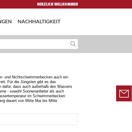
HERZLICH WILLKOMMEN
NGEN
NACHHALTIGKEIT
er- und Nichtschwimmerbecken auch ein
tt. Für die Jüngsten gibt es das
en dafür, dass auch außerhalb des Wassers
äume - sowohl Sonnenanbeter als auch
e Wassertemperatur im Schwimmerbecken
rg dauert von Mitte Mai bis Mitte