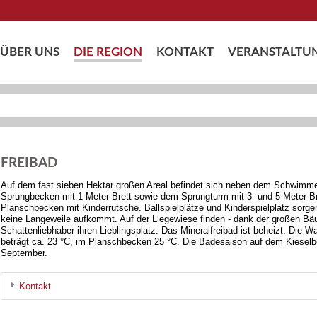
ÜBER UNS
DIE REGION
KONTAKT
VERANSTALTU
FREIBAD
Auf dem fast sieben Hektar großen Areal befindet sich neben dem Schwimm
Sprungbecken mit 1-Meter-Brett sowie dem Sprungturm mit 3- und 5-Meter-Bre
Planschbecken mit Kinderrutsche. Ballspielplätze und Kinderspielplatz sorg
keine Langeweile aufkommt. Auf der Liegewiese finden - dank der großen B
Schattenliebhaber ihren Lieblingsplatz. Das Mineralfreibad ist beheizt. Di
beträgt ca. 23 °C, im Planschbecken 25 °C. Die Badesaison auf dem Kieselbe
September.
Kontakt