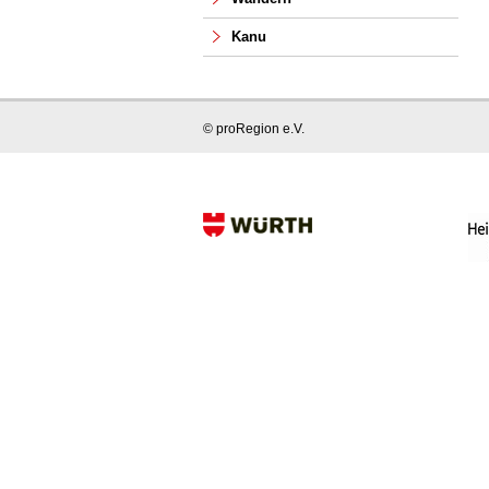
Kanu
© proRegion e.V.