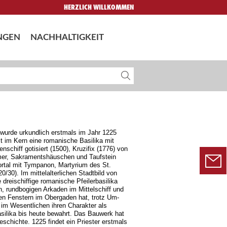
HERZLICH WILLKOMMEN
NGEN
NACHHALTIGKEIT
 wurde urkundlich erstmals im Jahr 1225
st im Kern eine romanische Basilika mit
nschiff gotisiert (1500), Kruzifix (1776) von
er, Sakramentshäuschen und Taufstein
ortal mit Tympanon, Martyrium des St.
0/30). Im mittelalterlichen Stadtbild von
e dreischiffige romanische Pfeilerbasilika
n, rundbogigen Arkaden im Mittelschiff und
en Fenstern im Obergaden hat, trotz Um-
im Wesentlichen ihren Charakter als
silika bis heute bewahrt. Das Bauwerk hat
eschichte. 1225 findet ein Priester erstmals