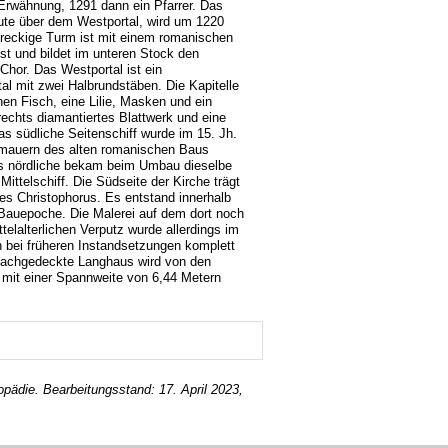
 Erwähnung, 1291 dann ein Pfarrer. Das
te über dem Westportal, wird um 1220
iereckige Turm ist mit einem romanischen
t und bildet im unteren Stock den
Chor. Das Westportal ist ein
l mit zwei Halbrundstäben. Die Kapitelle
inen Fisch, eine Lilie, Masken und ein
echts diamantiertes Blattwerk und eine
s südliche Seitenschiff wurde im 15. Jh.
mauern des alten romanischen Baus
as nördliche bekam beim Umbau dieselbe
Mittelschiff. Die Südseite der Kirche trägt
es Christophorus. Es entstand innerhalb
 Bauepoche. Die Malerei auf dem dort noch
ttelalterlichen Verputz wurde allerdings im
 bei früheren Instandsetzungen komplett
flachgedeckte Langhaus wird von den
mit einer Spannweite von 6,44 Metern
lopädie. Bearbeitungsstand: 17. April 2023,