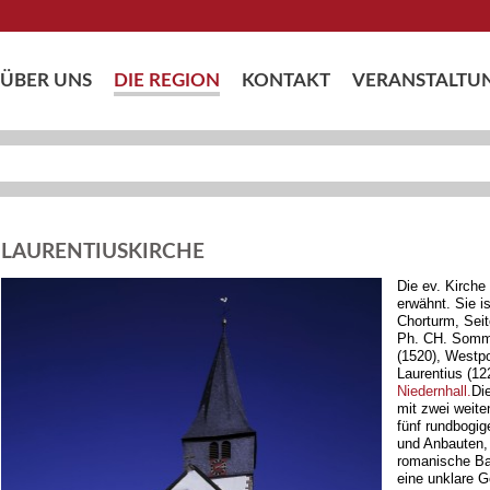
ÜBER UNS
DIE REGION
KONTAKT
VERANSTALTU
LAURENTIUSKIRCHE
Die ev. Kirche
erwähnt. Sie i
Chorturm, Seite
Ph. CH. Somm
(1520), Westp
Laurentius (122
Niedernhall.
Di
mit zwei weite
fünf rundbogig
und Anbauten, 
romanische Ba
eine unklare G