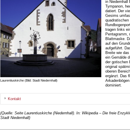
in Niedernhall
Tympanon, heu
datiert. Der v
Gesims umfass
quadratischen 
Rundbogenporta
tragen links e
Pentagramm, r
Blattmaske. Da
auf den Grund
aufgeführt. D
Breite wie das 
ein Gemälde d
der gotischen
original spätmi
oberen Bereich
ergänzt. Das 
Arkadenbögen 
Laurentiuskirche (Bild: Stadt Niedernhall)
dominiert.
Kontakt
(Quelle: Seite Laurentiuskirche (Niedernhall). In: Wikipedia – Die freie Enzyk
Stadt Niedernhall)