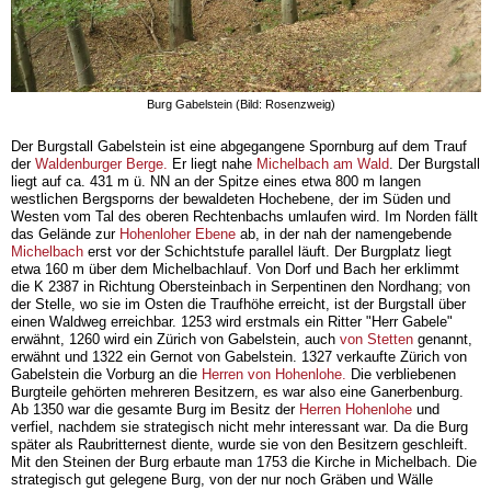
Burg Gabelstein (Bild: Rosenzweig)
Der Burgstall Gabelstein ist eine abgegangene Spornburg auf dem Trauf
der
Waldenburger Berge.
Er liegt nahe
Michelbach am Wald
. Der Burgstall
liegt auf ca. 431 m ü. NN an der Spitze eines etwa 800 m langen
westlichen Bergsporns der bewaldeten Hochebene, der im Süden und
Westen vom Tal des oberen Rechtenbachs umlaufen wird. Im Norden fällt
das Gelände zur
Hohenloher Ebene
ab, in der nah der namengebende
Michelbach
erst vor der Schichtstufe parallel läuft. Der Burgplatz liegt
etwa 160 m über dem Michelbachlauf. Von Dorf und Bach her erklimmt
die K 2387 in Richtung Obersteinbach in Serpentinen den Nordhang; von
der Stelle, wo sie im Osten die Traufhöhe erreicht, ist der Burgstall über
einen Waldweg erreichbar. 1253 wird erstmals ein Ritter "Herr Gabele"
erwähnt, 1260 wird ein Zürich von Gabelstein, auch
von Stetten
genannt,
erwähnt und 1322 ein Gernot von Gabelstein. 1327 verkaufte Zürich von
Gabelstein die Vorburg an die
Herren von Hohenlohe.
Die verbliebenen
Burgteile gehörten mehreren Besitzern, es war also eine Ganerbenburg.
Ab 1350 war die gesamte Burg im Besitz der
Herren Hohenlohe
und
verfiel, nachdem sie strategisch nicht mehr interessant war. Da die Burg
später als Raubritternest diente, wurde sie von den Besitzern geschleift.
Mit den Steinen der Burg erbaute man 1753 die Kirche in Michelbach. Die
strategisch gut gelegene Burg, von der nur noch Gräben und Wälle