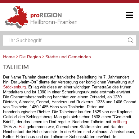
Home
Die Region
Städte und Gemeinden
TALHEIM
Der Name Talheim deutet auf fränkische Besiedlung im 7. Jahrhundert
hin. Der „-heim-Ort“ diente der Versorgung der königlichen Verwaltung auf
Stöckenburg.
Er lag wie diese an einer wichtigen Fernstraße des frühen
Mittelalters und ist 1090 in einer Schenkungsurkunde erstmals erwähnt.
Die Oberamtsbeschreibung berichtet von einem Ortsadel, ab 1230
Dietrich, Albrecht, Conrad, Henricus und Ruckerus, 1333 und 1406 Conrad
von Thalheim, 1480-1485 Hans von Thalheim, Ritter und
brandenburgischer Richter. Die Talheimer kauften 1529 von der Kaplanei
Gaildorf den Schlegelsberg. Man gab sich schon 1538 einen "Gemeindt-
Brieff", der das Leben im Dorf regelte. Nachdem Talheim mit
Vellberg
1595 zu
Hall
gekommen war, übernahmen Stättmeister und Rat der
Reichsstadt die Hoheitsrechte. In den Akten sind Zollhaus, Zehntscheuer,
Kelter, Hirtenhaus und die Talheimer Schenkstätten erwähnt. Im