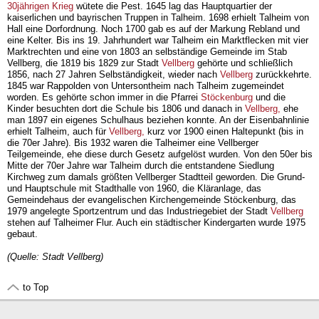
30jährigen Krieg
wütete die Pest. 1645 lag das Hauptquartier der
kaiserlichen und bayrischen Truppen in Talheim. 1698 erhielt Talheim von
Hall eine Dorfordnung. Noch 1700 gab es auf der Markung Rebland und
eine Kelter. Bis ins 19. Jahrhundert war Talheim ein Marktflecken mit vier
Marktrechten und eine von 1803 an selbständige Gemeinde im Stab
Vellberg, die 1819 bis 1829 zur Stadt
Vellberg
gehörte und schließlich
1856, nach 27 Jahren Selbständigkeit, wieder nach
Vellberg
zurückkehrte.
1845 war Rappolden von Untersontheim nach Talheim zugemeindet
worden. Es gehörte schon immer in die Pfarrei
Stöckenburg
und die
Kinder besuchten dort die Schule bis 1806 und danach in
Vellberg,
ehe
man 1897 ein eigenes Schulhaus beziehen konnte. An der Eisenbahnlinie
erhielt Talheim, auch für
Vellberg,
kurz vor 1900 einen Haltepunkt (bis in
die 70er Jahre). Bis 1932 waren die Talheimer eine Vellberger
Teilgemeinde, ehe diese durch Gesetz aufgelöst wurden. Von den 50er bis
Mitte der 70er Jahre war Talheim durch die entstandene Siedlung
Kirchweg zum damals größten Vellberger Stadtteil geworden. Die Grund-
und Hauptschule mit Stadthalle von 1960, die Kläranlage, das
Gemeindehaus der evangelischen Kirchengemeinde Stöckenburg, das
1979 angelegte Sportzentrum und das Industriegebiet der Stadt
Vellberg
stehen auf Talheimer Flur. Auch ein städtischer Kindergarten wurde 1975
gebaut.
(Quelle: Stadt Vellberg)
to Top