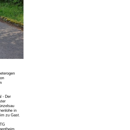
heterogen
ion
n
l - Der
ter
ünzelsau
enlohe in
eim zu Gast.
 TG
gentheim,