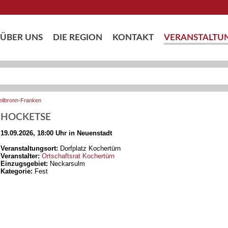
ÜBER UNS
DIE REGION
KONTAKT
VERANSTALTU
eilbronn-Franken
HOCKETSE
19.09.2026, 18:00 Uhr in Neuenstadt
Veranstaltungsort:
Dorfplatz Kochertürn
Veranstalter:
Ortschaftsrat Kochertürn
Einzugsgebiet:
Neckarsulm
Kategorie:
Fest