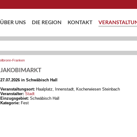
ÜBER UNS
DIE REGION
KONTAKT
VERANSTALTU
eilbronn-Franken
JAKOBIMARKT
27.07.2026 in Schwäbisch Hall
Veranstaltungsort:
Haalplatz, Innenstadt, Kocherwiesen Steinbach
Veranstalter:
Stadt
Einzugsgebiet:
Schwäbisch Hall
Kategorie:
Fest