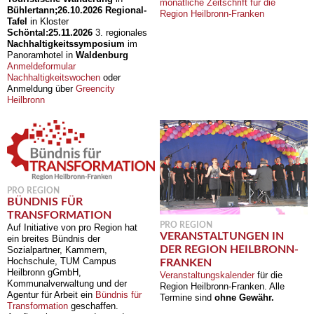
monatliche Zeitschrift für die
Bühlertann;
26.10.2026
Regional-
Region Heilbronn-Franken
Tafel
in Kloster
Schöntal:
25.11.2026
3. regionales
Nachhaltigkeitssymposium
im
Panoramhotel in
Waldenburg
Anmeldeformular
Nachhaltigkeitswochen
oder
Anmeldung über
Greencity
Heilbronn
PRO REGION
BÜNDNIS FÜR
TRANSFORMATION
PRO REGION
Auf Initiative von pro Region hat
VERANSTALTUNGEN IN
ein breites Bündnis der
DER REGION HEILBRONN-
Sozialpartner, Kammern,
Hochschule, TUM Campus
FRANKEN
Heilbronn gGmbH,
Veranstaltungskalender
für die
Kommunalverwaltung und der
Region Heilbronn-Franken. Alle
Agentur für Arbeit ein
Bündnis für
Termine sind
ohne Gewähr.
Transformation
geschaffen.