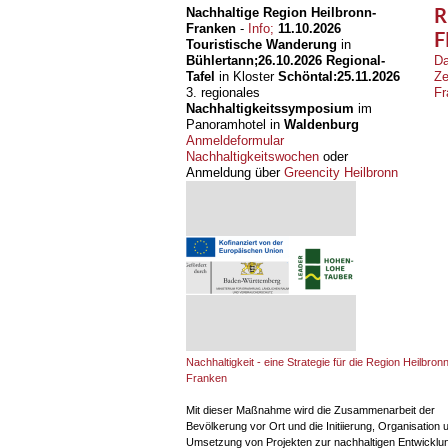
Nachhaltige Region Heilbronn-
R
Franken
-
Info;
11.10.2026
F
Touristische Wanderung
in
Bühlertann;
26.10.2026
Regional-
Da
Tafel
in Kloster
Schöntal:
25.11.2026
Ze
3. regionales
Fr
Nachhaltigkeitssymposium
im
Panoramhotel in
Waldenburg
Anmeldeformular
Nachhaltigkeitswochen
oder
Anmeldung über
Greencity Heilbronn
Nachhaltigkeit - eine Strategie für die Region Heilbronn
Franken
Mit dieser Maßnahme wird die Zusammenarbeit der
Bevölkerung vor Ort und die Initiierung, Organisation 
Umsetzung von Projekten zur nachhaltigen Entwicklun