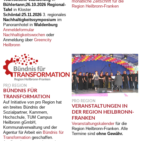
monatliche Zeitschrift für die
Bühlertann;
26.10.2026
Regional-
Region Heilbronn-Franken
Tafel
in Kloster
Schöntal:
25.11.2026
3. regionales
Nachhaltigkeitssymposium
im
Panoramhotel in
Waldenburg
Anmeldeformular
Nachhaltigkeitswochen
oder
Anmeldung über
Greencity
Heilbronn
PRO REGION
BÜNDNIS FÜR
TRANSFORMATION
PRO REGION
Auf Initiative von pro Region hat
VERANSTALTUNGEN IN
ein breites Bündnis der
DER REGION HEILBRONN-
Sozialpartner, Kammern,
Hochschule, TUM Campus
FRANKEN
Heilbronn gGmbH,
Veranstaltungskalender
für die
Kommunalverwaltung und der
Region Heilbronn-Franken. Alle
Agentur für Arbeit ein
Bündnis für
Termine sind
ohne Gewähr.
Transformation
geschaffen.