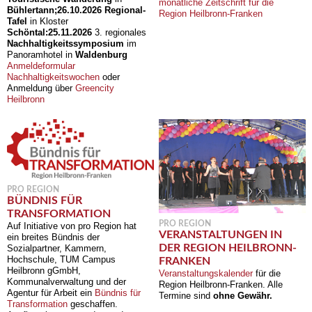
monatliche Zeitschrift für die
Bühlertann;
26.10.2026
Regional-
Region Heilbronn-Franken
Tafel
in Kloster
Schöntal:
25.11.2026
3. regionales
Nachhaltigkeitssymposium
im
Panoramhotel in
Waldenburg
Anmeldeformular
Nachhaltigkeitswochen
oder
Anmeldung über
Greencity
Heilbronn
PRO REGION
BÜNDNIS FÜR
TRANSFORMATION
PRO REGION
Auf Initiative von pro Region hat
VERANSTALTUNGEN IN
ein breites Bündnis der
DER REGION HEILBRONN-
Sozialpartner, Kammern,
Hochschule, TUM Campus
FRANKEN
Heilbronn gGmbH,
Veranstaltungskalender
für die
Kommunalverwaltung und der
Region Heilbronn-Franken. Alle
Agentur für Arbeit ein
Bündnis für
Termine sind
ohne Gewähr.
Transformation
geschaffen.