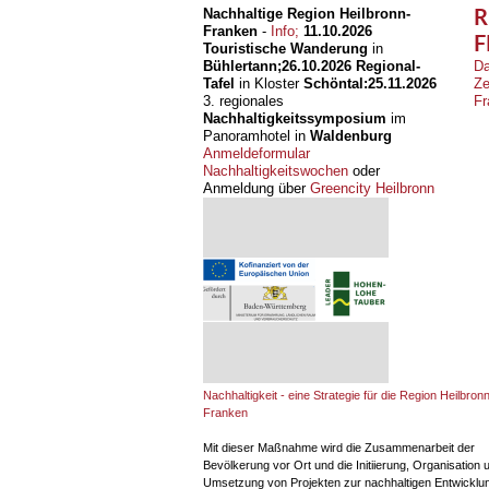
Nachhaltige Region Heilbronn-
R
Franken
-
Info;
11.10.2026
F
Touristische Wanderung
in
Bühlertann;
26.10.2026
Regional-
Da
Tafel
in Kloster
Schöntal:
25.11.2026
Ze
3. regionales
Fr
Nachhaltigkeitssymposium
im
Panoramhotel in
Waldenburg
Anmeldeformular
Nachhaltigkeitswochen
oder
Anmeldung über
Greencity Heilbronn
Nachhaltigkeit - eine Strategie für die Region Heilbronn
Franken
Mit dieser Maßnahme wird die Zusammenarbeit der
Bevölkerung vor Ort und die Initiierung, Organisation 
Umsetzung von Projekten zur nachhaltigen Entwicklun