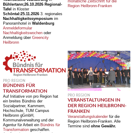
monatliche Zeitschrift für die
Bühlertann;
26.10.2026
Regional-
Region Heilbronn-Franken
Tafel
in Kloster
Schöntal:
25.11.2026
3. regionales
Nachhaltigkeitssymposium
im
Panoramhotel in
Waldenburg
Anmeldeformular
Nachhaltigkeitswochen
oder
Anmeldung über
Greencity
Heilbronn
PRO REGION
BÜNDNIS FÜR
TRANSFORMATION
PRO REGION
Auf Initiative von pro Region hat
VERANSTALTUNGEN IN
ein breites Bündnis der
DER REGION HEILBRONN-
Sozialpartner, Kammern,
Hochschule, TUM Campus
FRANKEN
Heilbronn gGmbH,
Veranstaltungskalender
für die
Kommunalverwaltung und der
Region Heilbronn-Franken. Alle
Agentur für Arbeit ein
Bündnis für
Termine sind
ohne Gewähr.
Transformation
geschaffen.