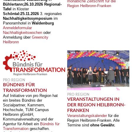
monatliche Zeitschrift für die
Bühlertann;
26.10.2026
Regional-
Region Heilbronn-Franken
Tafel
in Kloster
Schöntal:
25.11.2026
3. regionales
Nachhaltigkeitssymposium
im
Panoramhotel in
Waldenburg
Anmeldeformular
Nachhaltigkeitswochen
oder
Anmeldung über
Greencity
Heilbronn
PRO REGION
BÜNDNIS FÜR
TRANSFORMATION
PRO REGION
Auf Initiative von pro Region hat
VERANSTALTUNGEN IN
ein breites Bündnis der
DER REGION HEILBRONN-
Sozialpartner, Kammern,
Hochschule, TUM Campus
FRANKEN
Heilbronn gGmbH,
Veranstaltungskalender
für die
Kommunalverwaltung und der
Region Heilbronn-Franken. Alle
Agentur für Arbeit ein
Bündnis für
Termine sind
ohne Gewähr.
Transformation
geschaffen.