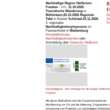
Nachhaltige Region Heilbronn-
R
Franken
-
Info;
11.10.2026
F
Touristische Wanderung
in
Bühlertann;
26.10.2026
Regional-
Da
Tafel
in Kloster
Schöntal:
25.11.2026
Ze
3. regionales
Fr
Nachhaltigkeitssymposium
im
Panoramhotel in
Waldenburg
Anmeldeformular
Nachhaltigkeitswochen
oder
Anmeldung über
Greencity Heilbronn
Nachhaltigkeit - eine Strategie für die Region Heilbronn
Franken
Mit dieser Maßnahme wird die Zusammenarbeit der
Bevölkerung vor Ort und die Initiierung, Organisation 
Umsetzung von Projekten zur nachhaltigen Entwicklun