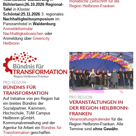
monatliche Zeitschrift für die
Bühlertann;
26.10.2026
Regional-
Region Heilbronn-Franken
Tafel
in Kloster
Schöntal:
25.11.2026
3. regionales
Nachhaltigkeitssymposium
im
Panoramhotel in
Waldenburg
Anmeldeformular
Nachhaltigkeitswochen
oder
Anmeldung über
Greencity
Heilbronn
PRO REGION
BÜNDNIS FÜR
TRANSFORMATION
PRO REGION
Auf Initiative von pro Region hat
VERANSTALTUNGEN IN
ein breites Bündnis der
DER REGION HEILBRONN-
Sozialpartner, Kammern,
Hochschule, TUM Campus
FRANKEN
Heilbronn gGmbH,
Veranstaltungskalender
für die
Kommunalverwaltung und der
Region Heilbronn-Franken. Alle
Agentur für Arbeit ein
Bündnis für
Termine sind
ohne Gewähr.
Transformation
geschaffen.