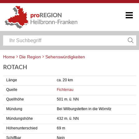
Home
Die Region
Sehenswürdigkeiten
ROTACH
Länge
ca. 20 km
Quelle
Fichtenau
Quellhöhe
501 m. ü. NN
Mündung
Bei Wilburgstetten in die Wörnitz
Mündungshöhe
432 m. ü. NN
Höhenunterschied
69 m
Schiffbar
Nein