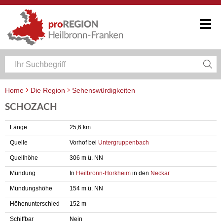
Home
Die Region
Sehenswürdigkeiten
SCHOZACH
Länge
25,6 km
Quelle
Vorhof bei
Untergruppenbach
Quellhöhe
306 m ü. NN
Mündung
In
Heilbronn-Horkheim
in den
Neckar
Mündungshöhe
154 m ü. NN
Höhenunterschied
152 m
Schiffbar
Nein