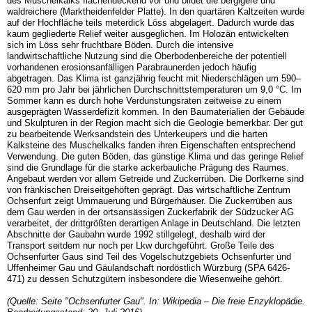
des Muschelkalks flächendeckend vor und bildet die bergigere und
waldreichere (Marktheidenfelder Platte). In den quartären Kaltzeiten wurde
auf der Hochfläche teils meterdick Löss abgelagert. Dadurch wurde das
kaum gegliederte Relief weiter ausgeglichen. Im Holozän entwickelten
sich im Löss sehr fruchtbare Böden. Durch die intensive
landwirtschaftliche Nutzung sind die Oberbodenbereiche der potentiell
vorhandenen erosionsanfälligen Parabraunerden jedoch häufig
abgetragen. Das Klima ist ganzjährig feucht mit Niederschlägen um 590–
620 mm pro Jahr bei jährlichen Durchschnittstemperaturen um 9,0 °C. Im
Sommer kann es durch hohe Verdunstungsraten zeitweise zu einem
ausgeprägten Wasserdefizit kommen. In den Baumaterialien der Gebäude
und Skulpturen in der Region macht sich die Geologie bemerkbar. Der gut
zu bearbeitende Werksandstein des Unterkeupers und die harten
Kalksteine des Muschelkalks fanden ihren Eigenschaften entsprechend
Verwendung. Die guten Böden, das günstige Klima und das geringe Relief
sind die Grundlage für die starke ackerbauliche Prägung des Raumes.
Angebaut werden vor allem Getreide und Zuckerrüben. Die Dorfkerne sind
von fränkischen Dreiseitgehöften geprägt. Das wirtschaftliche Zentrum
Ochsenfurt zeigt Ummauerung und Bürgerhäuser. Die Zuckerrüben aus
dem Gau werden in der ortsansässigen Zuckerfabrik der Südzucker AG
verarbeitet, der drittgrößten derartigen Anlage in Deutschland. Die letzten
Abschnitte der Gaubahn wurde 1992 stillgelegt, deshalb wird der
Transport seitdem nur noch per Lkw durchgeführt. Große Teile des
Ochsenfurter Gaus sind Teil des Vogelschutzgebiets Ochsenfurter und
Uffenheimer Gau und Gäulandschaft nordöstlich Würzburg (SPA 6426-
471) zu dessen Schutzgütern insbesondere die Wiesenweihe gehört.
(Quelle: Seite "Ochsenfurter Gau". In: Wikipedia – Die freie Enzyklopädie.