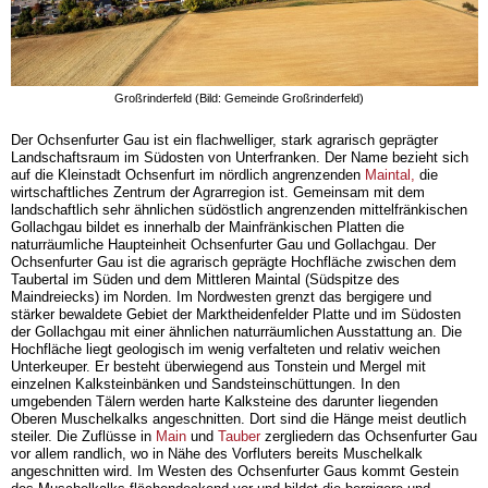
Großrinderfeld (Bild: Gemeinde Großrinderfeld)
Der Ochsenfurter Gau ist ein flachwelliger, stark agrarisch geprägter
Landschaftsraum im Südosten von Unterfranken. Der Name bezieht sich
auf die Kleinstadt Ochsenfurt im nördlich angrenzenden
Maintal,
die
wirtschaftliches Zentrum der Agrarregion ist. Gemeinsam mit dem
landschaftlich sehr ähnlichen südöstlich angrenzenden mittelfränkischen
Gollachgau bildet es innerhalb der Mainfränkischen Platten die
naturräumliche Haupteinheit Ochsenfurter Gau und Gollachgau. Der
Ochsenfurter Gau ist die agrarisch geprägte Hochfläche zwischen dem
Taubertal im Süden und dem Mittleren Maintal (Südspitze des
Maindreiecks) im Norden. Im Nordwesten grenzt das bergigere und
stärker bewaldete Gebiet der Marktheidenfelder Platte und im Südosten
der Gollachgau mit einer ähnlichen naturräumlichen Ausstattung an. Die
Hochfläche liegt geologisch im wenig verfalteten und relativ weichen
Unterkeuper. Er besteht überwiegend aus Tonstein und Mergel mit
einzelnen Kalksteinbänken und Sandsteinschüttungen. In den
umgebenden Tälern werden harte Kalksteine des darunter liegenden
Oberen Muschelkalks angeschnitten. Dort sind die Hänge meist deutlich
steiler. Die Zuflüsse in
Main
und
Tauber
zergliedern das Ochsenfurter Gau
vor allem randlich, wo in Nähe des Vorfluters bereits Muschelkalk
angeschnitten wird. Im Westen des Ochsenfurter Gaus kommt Gestein