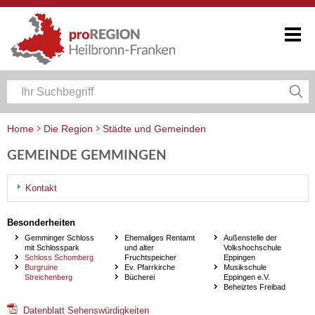
Home
Die Region
Städte und Gemeinden
GEMEINDE GEMMINGEN
Kontakt
Besonderheiten
Gemminger Schloss
Ehemaliges Rentamt
Außenstelle der
mit Schlosspark
und alter
Volkshochschule
Schloss Schomberg
Fruchtspeicher
Eppingen
Burgruine
Ev. Pfarrkirche
Musikschule
Streichenberg
Bücherei
Eppingen e.V.
Beheiztes Freibad
Datenblatt Sehenswürdigkeiten