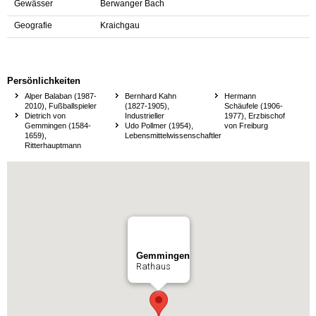
Gewässer
Berwanger Bach
Geografie
Kraichgau
Persönlichkeiten
Alper Balaban (1987-
Bernhard Kahn
Hermann
2010), Fußballspieler
(1827-1905),
Schäufele (1906-
Dietrich von
Industrieller
1977), Erzbischof
Gemmingen (1584-
Udo Pollmer (1954),
von Freiburg
1659),
Lebensmittelwissenschaftler
Ritterhauptmann
Gemmingen
Rathaus