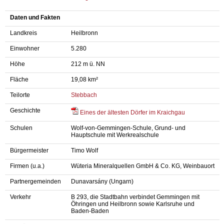
Daten und Fakten
Landkreis
Heilbronn
Einwohner
5.280
Höhe
212 m ü. NN
Fläche
19,08 km²
Teilorte
Stebbach
Geschichte
Eines der ältesten Dörfer im Kraichgau
Schulen
Wolf-von-Gemmingen-Schule, Grund- und
Hauptschule mit Werkrealschule
Bürgermeister
Timo Wolf
Firmen (u.a.)
Wüteria Mineralquellen GmbH & Co. KG, Weinbauort
Partnergemeinden
Dunavarsány (Ungarn)
Verkehr
B 293, die Stadtbahn verbindet Gemmingen mit
Öhringen und Heilbronn sowie Karlsruhe und
Baden-Baden