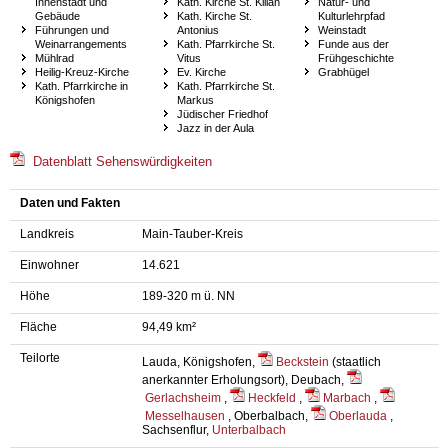
Innenstadt und
Kath. Kirche St. Kilian
Natur- und
Gebäude
Kath. Kirche St.
Kulturlehrpfad
Führungen und
Antonius
Weinstadt
Weinarrangements
Kath. Pfarrkirche St.
Funde aus der
Mühlrad
Vitus
Frühgeschichte
Heilig-Kreuz-Kirche
Ev. Kirche
Grabhügel
Kath. Pfarrkirche in
Kath. Pfarrkirche St.
Königshofen
Markus
Jüdischer Friedhof
Jazz in der Aula
Datenblatt Sehenswürdigkeiten
Daten und Fakten
Landkreis
Main-Tauber-Kreis
Einwohner
14.621
Höhe
189-320 m ü. NN
Fläche
94,49 km²
Teilorte
Lauda, Königshofen,
Beckstein
(staatlich
anerkannter Erholungsort), Deubach,
Gerlachsheim
,
Heckfeld
,
Marbach
,
Messelhausen
, Oberbalbach,
Oberlauda
,
Sachsenflur,
Unterbalbach