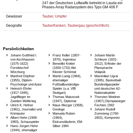
247 der Deutschen Luftwaffe betreibt in Lauda ein
Phases-Array Radarsystem des Typs GM 406 F
Gewässer
Tauber,
Umpfer
Geografie
Tauberfranken,
Taubergau (geschichtlich)
Persönlichkeiten
Johann Gottfried I.
Franz Keller (1807-
Johann Martin
von Aschhausen
1870), Ingenieur
Schleyer (1831-
(1575-1622)
Benedikt Knittel
1912), Erfinder der
Fürstbischof
(1650-1732) Abt
Plansprache
Würzburg
Kloster Schöntal
Volapük
Manfred Döpfner
Martin Lanig (1984),
Maximilian Ugrai
(1955), Diplom-
ehemaliger
(1995), Basketball-
Psychologe und Autor
Fußballbundesliga-
Bundesligaspieler
Heinrich Ehrler
Spieler (u.a. VfB
und deutscher A2-
(1917-1945),
Stuttgart)
Nationalspieler
Jagdflieger im
Thomas Matussek
Thorsten Weidner
Zweiten Weltkrieg
(1947), Diplomat
(1967),Olympiasieger
Ulrich K. Hefner
Klaus Mezger (1958),
Fechten 1992
(1961), Journalist und
Geologe
Johann Rudolf
Krimiautor
Manuela Ruben
Zumsteeg (1760-
Albert Hehn (1908-
(1964),
1802), Komponist
1983), Schauspieler
Eiskunstläuferin, EM-
Hans-Jürgen Hehn
Silber 1984
(1944), ehemaliger