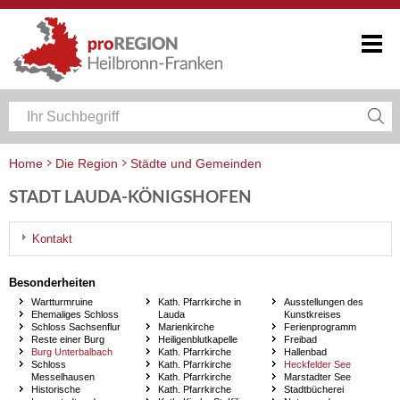
Home
Die Region
Städte und Gemeinden
STADT LAUDA-KÖNIGSHOFEN
Kontakt
Besonderheiten
Wartturmruine
Kath. Pfarrkirche in
Ausstellungen des
Ehemaliges Schloss
Lauda
Kunstkreises
Schloss Sachsenflur
Marienkirche
Ferienprogramm
Reste einer Burg
Heiligenblutkapelle
Freibad
Burg Unterbalbach
Kath. Pfarrkirche
Hallenbad
Schloss
Kath. Pfarrkirche
Heckfelder See
Messelhausen
Kath. Pfarrkirche
Marstadter See
Historische
Kath. Pfarrkirche
Stadtbücherei