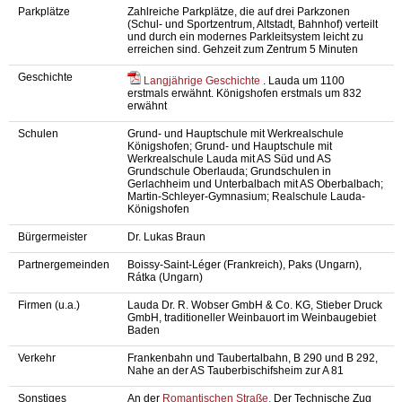
Parkplätze
Zahlreiche Parkplätze, die auf drei Parkzonen
(Schul- und Sportzentrum, Altstadt, Bahnhof) verteilt
und durch ein modernes Parkleitsystem leicht zu
erreichen sind. Gehzeit zum Zentrum 5 Minuten
Geschichte
Langjährige Geschichte
. Lauda um 1100
erstmals erwähnt. Königshofen erstmals um 832
erwähnt
Schulen
Grund- und Hauptschule mit Werkrealschule
Königshofen; Grund- und Hauptschule mit
Werkrealschule Lauda mit AS Süd und AS
Grundschule Oberlauda; Grundschulen in
Gerlachheim und Unterbalbach mit AS Oberbalbach;
Martin-Schleyer-Gymnasium; Realschule Lauda-
Königshofen
Bürgermeister
Dr. Lukas Braun
Partnergemeinden
Boissy-Saint-Léger (Frankreich), Paks (Ungarn),
Rátka (Ungarn)
Firmen (u.a.)
Lauda Dr. R. Wobser GmbH & Co. KG, Stieber Druck
GmbH, traditioneller Weinbauort im Weinbaugebiet
Baden
Verkehr
Frankenbahn und Taubertalbahn, B 290 und B 292,
Nahe an der AS Tauberbischifsheim zur A 81
Sonstiges
An der
Romantischen Straße.
Der Technische Zug