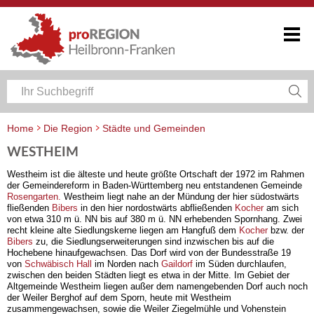
Home
Die Region
Städte und Gemeinden
WESTHEIM
Westheim ist die älteste und heute größte Ortschaft der 1972 im Rahmen
der Gemeindereform in Baden-Württemberg neu entstandenen Gemeinde
Rosengarten.
Westheim liegt nahe an der Mündung der hier südostwärts
fließenden
Bibers
in den hier nordostwärts abfließenden
Kocher
am sich
von etwa 310 m ü. NN bis auf 380 m ü. NN erhebenden Spornhang. Zwei
recht kleine alte Siedlungskerne liegen am Hangfuß dem
Kocher
bzw. der
Bibers
zu, die Siedlungserweiterungen sind inzwischen bis auf die
Hochebene hinaufgewachsen. Das Dorf wird von der Bundesstraße 19
von
Schwäbisch Hall
im Norden nach
Gaildorf
im Süden durchlaufen,
zwischen den beiden Städten liegt es etwa in der Mitte. Im Gebiet der
Altgemeinde Westheim liegen außer dem namengebenden Dorf auch noch
der Weiler Berghof auf dem Sporn, heute mit Westheim
zusammengewachsen, sowie die Weiler Ziegelmühle und Vohenstein