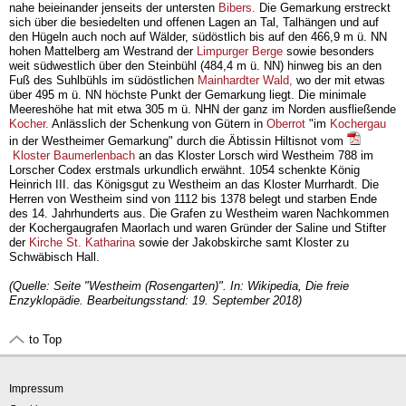
nahe beieinander jenseits der untersten
Bibers.
Die Gemarkung erstreckt
sich über die besiedelten und offenen Lagen an Tal, Talhängen und auf
den Hügeln auch noch auf Wälder, südöstlich bis auf den 466,9 m ü. NN
hohen Mattelberg am Westrand der
Limpurger Berge
sowie besonders
weit südwestlich über den Steinbühl (484,4 m ü. NN) hinweg bis an den
Fuß des Suhlbühls im südöstlichen
Mainhardter Wald,
wo der mit etwas
über 495 m ü. NN höchste Punkt der Gemarkung liegt. Die minimale
Meereshöhe hat mit etwa 305 m ü. NHN der ganz im Norden ausfließende
Kocher.
Anlässlich der Schenkung von Gütern in
Oberrot
"im
Kochergau
in der Westheimer Gemarkung" durch die Äbtissin Hiltisnot vom
Kloster Baumerlenbach
an das Kloster Lorsch wird Westheim 788 im
Lorscher Codex erstmals urkundlich erwähnt. 1054 schenkte König
Heinrich III. das Königsgut zu Westheim an das Kloster Murrhardt. Die
Herren von Westheim sind von 1112 bis 1378 belegt und starben Ende
des 14. Jahrhunderts aus. Die Grafen zu Westheim waren Nachkommen
der Kochergaugrafen Maorlach und waren Gründer der Saline und Stifter
der
Kirche St. Katharina
sowie der Jakobskirche samt Kloster zu
Schwäbisch Hall.
(Quelle: Seite "Westheim (Rosengarten)". In: Wikipedia, Die freie
Enzyklopädie. Bearbeitungsstand: 19. September 2018)
to Top
Impressum