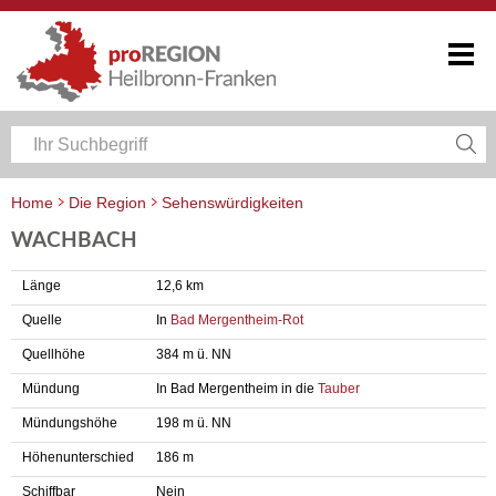
Home
Die Region
Sehenswürdigkeiten
WACHBACH
Länge
12,6 km
Quelle
In
Bad Mergentheim-Rot
Quellhöhe
384 m ü. NN
Mündung
In Bad Mergentheim in die
Tauber
Mündungshöhe
198 m ü. NN
Höhenunterschied
186 m
Schiffbar
Nein