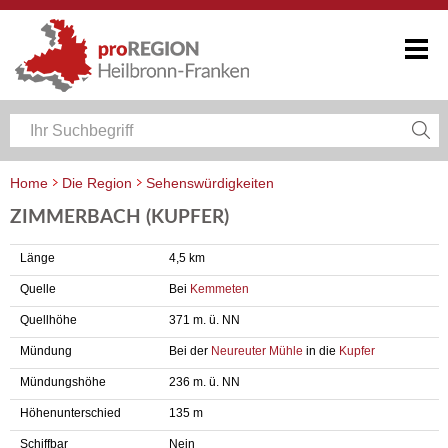
Home
Die Region
Sehenswürdigkeiten
ZIMMERBACH (KUPFER)
Länge
4,5 km
Quelle
Bei
Kemmeten
Quellhöhe
371 m. ü. NN
Mündung
Bei der
Neureuter Mühle
in die
Kupfer
Mündungshöhe
236 m. ü. NN
Höhenunterschied
135 m
Schiffbar
Nein