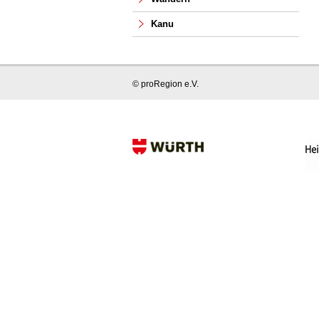
Kanu
© proRegion e.V.