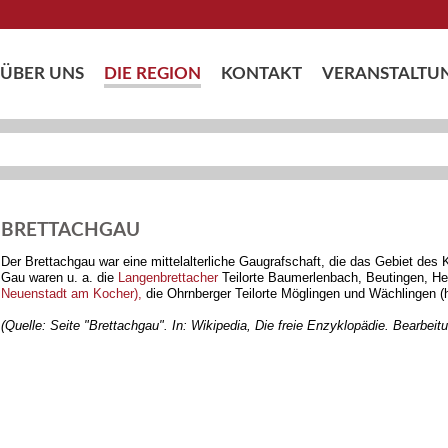
ÜBER UNS
DIE REGION
KONTAKT
VERANSTALTU
BRETTACHGAU
Der Brettachgau war eine mittelalterliche Gaugrafschaft, die das Gebiet des
Gau waren u. a. die
Langenbrettacher
Teilorte Baumerlenbach, Beutingen, He
Neuenstadt am Kocher),
die Ohrnberger Teilorte Möglingen und Wächlingen 
(Quelle: Seite "Brettachgau". In: Wikipedia, Die freie Enzyklopädie. Bearbei