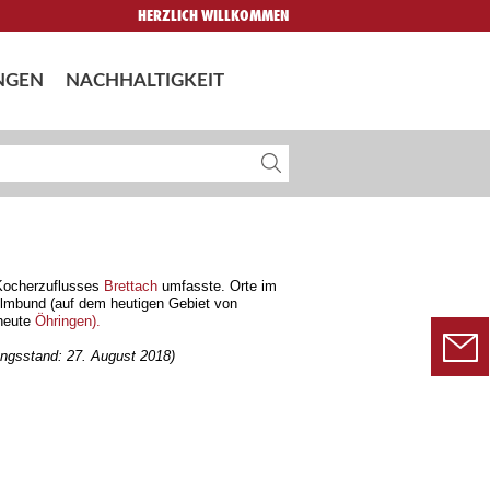
HERZLICH WILLKOMMEN
NGEN
NACHHALTIGKEIT
 Kocherzuflusses
Brettach
umfasste. Orte im
lmbund (auf dem heutigen Gebiet von
(heute
Öhringen).
tungsstand: 27. August 2018)