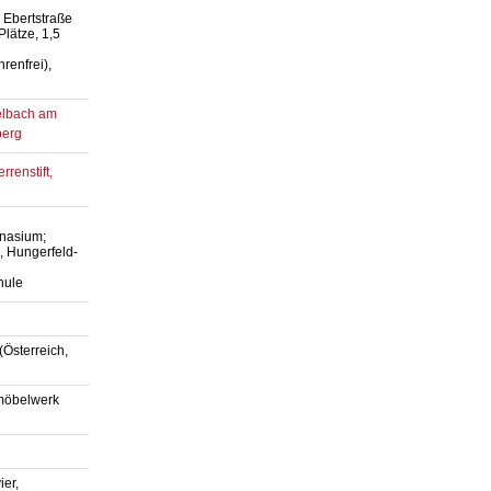
, Ebertstraße
lätze, 1,5
renfrei),
elbach am
berg
rrenstift,
mnasium;
 Hungerfeld-
hule
(Österreich,
möbelwerk
ier,