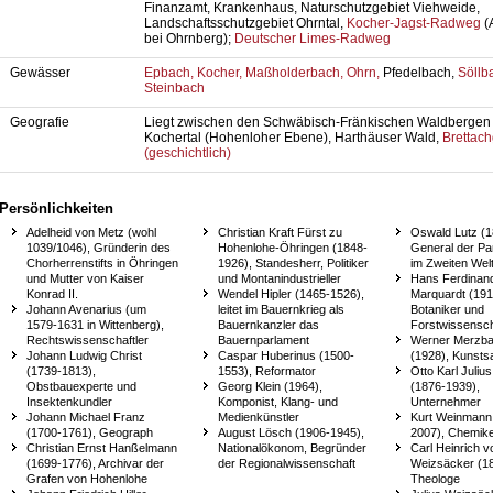
Finanzamt, Krankenhaus, Naturschutzgebiet Viehweide,
Landschaftsschutzgebiet Ohrntal,
Kocher-Jagst-Radweg
(
bei Ohrnberg);
Deutscher Limes-Radweg
Gewässer
Epbach,
Kocher,
Maßholderbach,
Ohrn,
Pfedelbach,
Söllb
Steinbach
Geografie
Liegt zwischen den Schwäbisch-Fränkischen Waldbergen
Kochertal (Hohenloher Ebene), Harthäuser Wald,
Brettac
(geschichtlich)
Persönlichkeiten
Adelheid von Metz (wohl
Christian Kraft Fürst zu
Oswald Lutz (1
1039/1046), Gründerin des
Hohenlohe-Öhringen (1848-
General der Pa
Chorherrenstifts in Öhringen
1926), Standesherr, Politiker
im Zweiten Wel
und Mutter von Kaiser
und Montanindustrieller
Hans Ferdinan
Konrad II.
Wendel Hipler (1465-1526),
Marquardt (191
Johann Avenarius (um
leitet im Bauernkrieg als
Botaniker und
1579-1631 in Wittenberg),
Bauernkanzler das
Forstwissensch
Rechtswissenschaftler
Bauernparlament
Werner Merzb
Johann Ludwig Christ
Caspar Huberinus (1500-
(1928), Kunst
(1739-1813),
1553), Reformator
Otto Karl Juli
Obstbauexperte und
Georg Klein (1964),
(1876-1939),
Insektenkundler
Komponist, Klang- und
Unternehmer
Johann Michael Franz
Medienkünstler
Kurt Weinmann
(1700-1761), Geograph
August Lösch (1906-1945),
2007), Chemik
Christian Ernst Hanßelmann
Nationalökonom, Begründer
Carl Heinrich v
(1699-1776), Archivar der
der Regionalwissenschaft
Weizsäcker (1
Grafen von Hohenlohe
Theologe