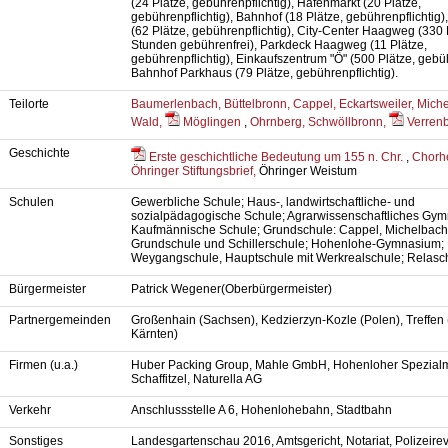
(24 Plätze, gebührenpflichtig), Hafenmarkt (20 Plätze,
gebührenpflichtig), Bahnhof (18 Plätze, gebührenpflichtig)
(62 Plätze, gebührenpflichtig), City-Center Haagweg (330 P
Stunden gebührenfrei), Parkdeck Haagweg (11 Plätze,
gebührenpflichtig), Einkaufszentrum "Ö" (500 Plätze, gebüh
Bahnhof Parkhaus (79 Plätze, gebührenpflichtig).
Teilorte
Baumerlenbach,
Büttelbronn,
Cappel,
Eckartsweiler,
Mich
Wald,
Möglingen
,
Ohrnberg,
Schwöllbronn,
Verren
Geschichte
Erste geschichtliche Bedeutung um 155 n. Chr.
,
Chorhe
Öhringer Stiftungsbrief,
Öhringer Weistum
Schulen
Gewerbliche Schule; Haus-, landwirtschaftliche- und
sozialpädagogische Schule; Agrarwissenschaftliches Gy
Kaufmännische Schule; Grundschule: Cappel, Michelbach,
Grundschule und Schillerschule; Hohenlohe-Gymnasium;
Weygangschule, Hauptschule mit Werkrealschule; Relasc
Bürgermeister
Patrick Wegener(Oberbürgermeister)
Partnergemeinden
Großenhain (Sachsen), Kedzierzyn-Kozle (Polen), Treffen 
Kärnten)
Firmen (u.a.)
Huber Packing Group, Mahle GmbH, Hohenloher Spezial
Schaffitzel, Naturella AG
Verkehr
Anschlussstelle A 6, Hohenlohebahn, Stadtbahn
Sonstiges
Landesgartenschau 2016, Amtsgericht, Notariat, Polizeirev