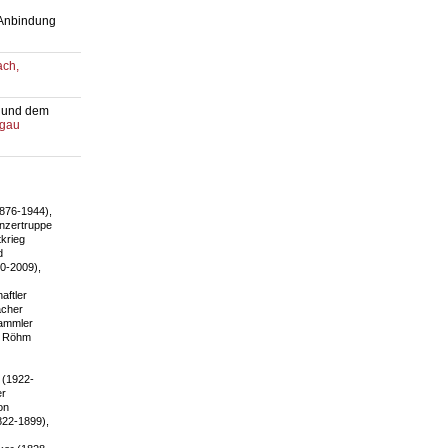
Anbindung
ach,
 und dem
hgau
876-1944),
nzertruppe
tkrieg
d
0-2009),
aftler
acher
sammler
us Röhm
 (1922-
er
on
822-1899),