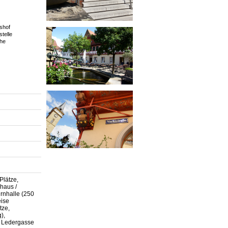
shof
telle
che
Plätze,
rhaus /
urnhalle (250
eise
tze,
),
, Ledergasse