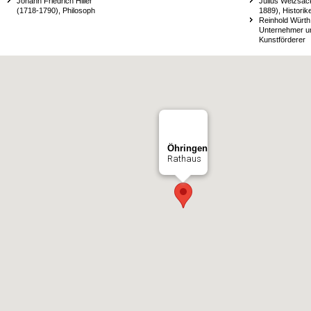
Johann Friedrich Hiller
Julius Weizsäc
(1718-1790), Philosoph
1889), Historik
Reinhold Würth
Unternehmer u
Kunstförderer
Öhringen
Rathaus