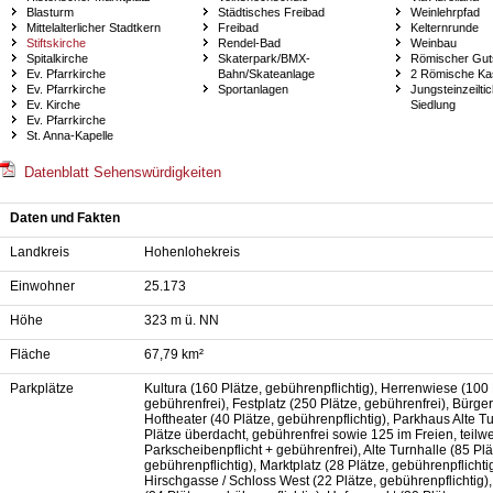
Blasturm
Städtisches Freibad
Weinlehrpfad
Mittelalterlicher Stadtkern
Freibad
Kelternrunde
Stiftskirche
Rendel-Bad
Weinbau
Spitalkirche
Skaterpark/BMX-
Römischer Gut
Ev. Pfarrkirche
Bahn/Skateanlage
2 Römische Kas
Ev. Pfarrkirche
Sportanlagen
Jungsteinzeilti
Ev. Kirche
Siedlung
Ev. Pfarrkirche
St. Anna-Kapelle
Datenblatt Sehenswürdigkeiten
Daten und Fakten
Landkreis
Hohenlohekreis
Einwohner
25.173
Höhe
323 m ü. NN
Fläche
67,79 km²
Parkplätze
Kultura (160 Plätze, gebührenpflichtig), Herrenwiese (100 
gebührenfrei), Festplatz (250 Plätze, gebührenfrei), Bürge
Hoftheater (40 Plätze, gebührenpflichtig), Parkhaus Alte T
Plätze überdacht, gebührenfrei sowie 125 im Freien, teilw
Parkscheibenpflicht + gebührenfrei), Alte Turnhalle (85 Plä
gebührenpflichtig), Marktplatz (28 Plätze, gebührenpflichtig
Hirschgasse / Schloss West (22 Plätze, gebührenpflichtig)