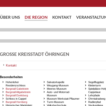
ÜBER UNS
DIE REGION
KONTAKT
VERANSTALTU
GROSSE KREISSTADT ÖHRINGEN
Kontakt
Besonderheiten
Hohenloher
Salvatorkapelle
Segelflugplatz
Residenzschloss
Weygang-Museum
Kletterturm
Burgstall Gabelstein
Meeres-Museum
Spielplätze Hof
Burgstall Altgabelstein
Auto- und Motorrad-
Cappelaue
Burgstall Eselsburg
Museum
Lehrpfade
Schloss in Cappel
Museum Werkstatt Pflaumer
Ohrntalradweg
Burgstall Hornberg
Turm-Museum
Radlerpfad
Historischer Marktplatz
Volkshochschule
Via Aureliana