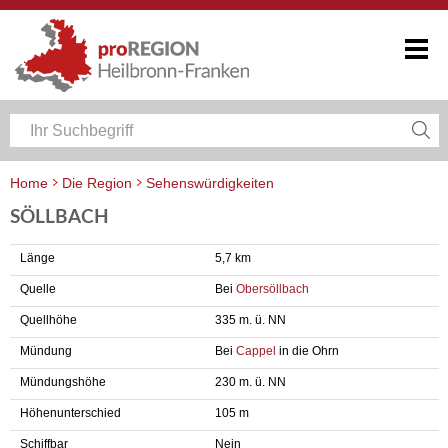
Home
Die Region
Sehenswürdigkeiten
SÖLLBACH
Länge
5,7 km
Quelle
Bei
Obersöllbach
Quellhöhe
335 m. ü. NN
Mündung
Bei
Cappel
in die Ohrn
Mündungshöhe
230 m. ü. NN
Höhenunterschied
105 m
Schiffbar
Nein