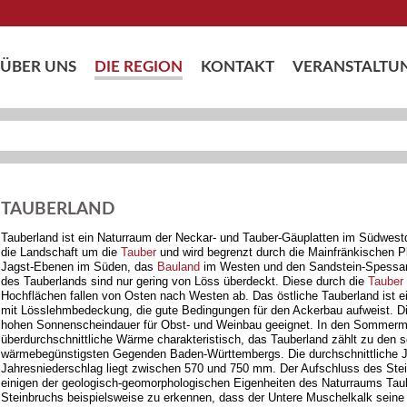
ÜBER UNS
DIE REGION
KONTAKT
VERANSTALTU
TAUBERLAND
Tauberland ist ein Naturraum der Neckar- und Tauber-Gäuplatten im Südwes
die Landschaft um die
Tauber
und wird begrenzt durch die Mainfränkischen P
Jagst-Ebenen im Süden, das
Bauland
im Westen und den Sandstein-Spessar
des Tauberlands sind nur gering von Löss überdeckt. Diese durch die
Tauber
Hochflächen fallen von Osten nach Westen ab. Das östliche Tauberland ist ei
mit Lösslehmbedeckung, die gute Bedingungen für den Ackerbau aufweist. Di
hohen Sonnenscheindauer für Obst- und Weinbau geeignet. In den Sommerm
überdurchschnittliche Wärme charakteristisch, das Tauberland zählt zu den 
wärmebegünstigsten Gegenden Baden-Württembergs. Die durchschnittliche Jah
Jahresniederschlag liegt zwischen 570 und 750 mm. Der Aufschluss des St
einigen der geologisch-geomorphologischen Eigenheiten des Naturraums Taub
Steinbruchs beispielsweise zu erkennen, dass der Untere Muschelkalk seine 