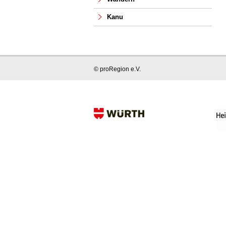
Kanu
© proRegion e.V.