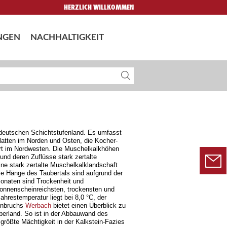
HERZLICH WILLKOMMEN
NGEN
NACHHALTIGKEIT
tdeutschen Schichtstufenland. Es umfasst
latten im Norden und Osten, die Kocher-
t im Nordwesten. Die Muschelkalkhöhen
und deren Zuflüsse stark zertalte
ne stark zertalte Muschelkalklandschaft
e Hänge des Taubertals sind aufgrund der
onaten sind Trockenheit und
sonnenscheinreichsten, trockensten und
restemperatur liegt bei 8,0 °C, der
einbruchs
Werbach
bietet einen Überblick zu
erland. So ist in der Abbauwand des
größte Mächtigkeit in der Kalkstein-Fazies