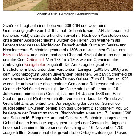
Schönfeld (Bild: Gemeinde Großrinderfeld)
Schönfeld liegt auf einer Höhe von 309 üNN und weist eine
Gemarkungsgröße von 1.318 ha auf. Schönfeld wird 1234 als "Sconfeld"
(schönes Feld) erstmals urkundlich erwähnt. Nach dem Aussterben des
ortseigenen Adelsgeschlechts wurden die Herren von Wertheim als
Lehensträger dessen Nachfolger. Danach erhielt Kurmainz Besitz- und
Hoheitsrechte. Schönfeld gehörte bis 1803 zum weltlichen Gebiet des
Erzstifts Mainz
und unterstand dem Oberamt Bischofsheim an der Tauber
und der Cent
Grünsfeld.
Von 1782 bis 1805 war die Gemeinde der
Amtsvogtei
Königshofen
zugeteilt. Die Amtszugehörigkeit zu
Bischofsheim blieb unter dem Fürstentum Leinigen (1803 bis 1806) und
dem Großherzogtum Baden unverändert bestehen. So zählt Schönfeld zu
den ältesten Amtsorten des Main-Tauber-Kreises. Zum 01. Januar 1925
wurde die unbewohnte abgesonderte Gemarkung Rohrensee mit der
Gemeinde Schönfeld vereinigt. Die Gemeinde besaß schon im 16.
Jahrhundert ein eigenes Gericht, das am 14. Januar 1566 den Hans
Seubert genannt Pfeiffer verurteilte, von einem Haus der Pfründe zu
Grünsfeld Zins zu entrichten. Die Siegelung der von der Gemeinde
ausgestellten Urkunden behielt sich das Oberamt Bischofsheim vor. So
besiegelte der Oberamtmann zu Bischofsheim einen am 17. Januar 1698
von Schultheiß, Bürgermeister und Gericht zu Schönfeld ausgestellten
Geburtsbrief in Ermangelung aygnen Insigels der Gemeinde. Dagegen
findet sich an einem für Johannes Wirsching am 16. November 1750
ausgestellten Geburtsbrief das gewöhnliche Ortsgerichtssiegel. Dieses