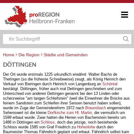
Home
Die Region
Städte und Gemeinden
DÖTTINGEN
Der Ort wurde erstmals 1225 urkundlich erwähnt: Walter Bacho de
Thetingen (so die früheste Schreibweise) zeugt, als König Heinrich den
Verkauf von Bieringen durch Heinrich von Langenburg an
Schöntal
bestätigt. Döttingen, früher auch mal Dettingen geschrieben und zum
Unterschied von anderen Dettingen genannt bei den 13 Linden oder
scherzweise "am langen Schleifstein" (weil die Einwohner die Brücke aus
feinem Sandstein zum Schleifen ihrer Sensen benutzt haben sollen),
wurde im Zuge der Gemeindereform 1972 nach
Braunsbach
eingemeindet.
Sehenswert ist die kleine
Dorfkirche zum Hl. Martin,
die vermutlich um
1599 erbaut wurde. Zwar hatten die Herren von Bachenstein bereits um
1488 in Döttingen ein
Schloss,
doch das jetzige, noch bestehende
Schloss wurde 1585 von Graf Friedrich zu
Hohenlohe
durch den
Baumeister Thomas Fähndrich geplant und erbaut. Fähndrich selbst kam