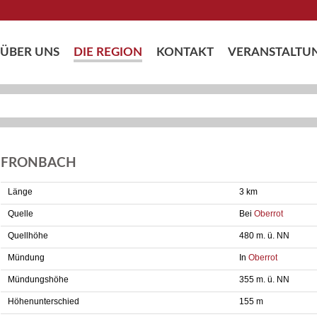
ÜBER UNS
DIE REGION
KONTAKT
VERANSTALTU
FRONBACH
Länge
3 km
Quelle
Bei
Oberrot
Quellhöhe
480 m. ü. NN
Mündung
In
Oberrot
Mündungshöhe
355 m. ü. NN
Höhenunterschied
155 m