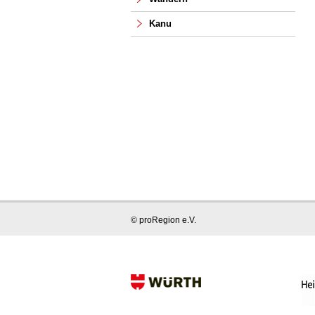
Kanu
© proRegion e.V.