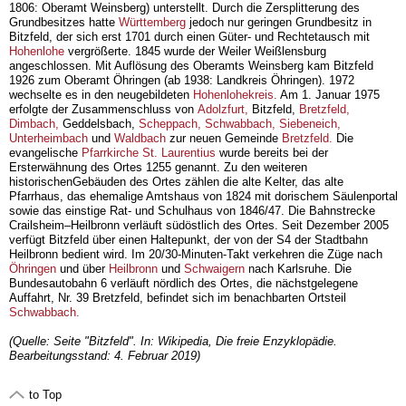
1806: Oberamt Weinsberg) unterstellt. Durch die Zersplitterung des
Grundbesitzes hatte
Württemberg
jedoch nur geringen Grundbesitz in
Bitzfeld, der sich erst 1701 durch einen Güter- und Rechtetausch mit
Hohenlohe
vergrößerte. 1845 wurde der Weiler Weißlensburg
angeschlossen. Mit Auflösung des Oberamts Weinsberg kam Bitzfeld
1926 zum Oberamt Öhringen (ab 1938: Landkreis Öhringen). 1972
wechselte es in den neugebildeten
Hohenlohekreis.
Am 1. Januar 1975
erfolgte der Zusammenschluss von
Adolzfurt,
Bitzfeld,
Bretzfeld,
Dimbach,
Geddelsbach,
Scheppach,
Schwabbach,
Siebeneich,
Unterheimbach
und
Waldbach
zur neuen Gemeinde
Bretzfeld.
Die
evangelische
Pfarrkirche St. Laurentius
wurde bereits bei der
Ersterwähnung des Ortes 1255 genannt. Zu den weiteren
historischenGebäuden des Ortes zählen die alte Kelter, das alte
Pfarrhaus, das ehemalige Amtshaus von 1824 mit dorischem Säulenportal
sowie das einstige Rat- und Schulhaus von 1846/47. Die Bahnstrecke
Crailsheim–Heilbronn verläuft südöstlich des Ortes. Seit Dezember 2005
verfügt Bitzfeld über einen Haltepunkt, der von der S4 der Stadtbahn
Heilbronn bedient wird. Im 20/30-Minuten-Takt verkehren die Züge nach
Öhringen
und über
Heilbronn
und
Schwaigern
nach Karlsruhe. Die
Bundesautobahn 6 verläuft nördlich des Ortes, die nächstgelegene
Auffahrt, Nr. 39 Bretzfeld, befindet sich im benachbarten Ortsteil
Schwabbach.
(Quelle: Seite "Bitzfeld". In: Wikipedia, Die freie Enzyklopädie.
Bearbeitungsstand: 4. Februar 2019)
to Top