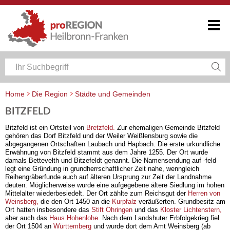
Home
Die Region
Städte und Gemeinden
BITZFELD
Bitzfeld ist ein Ortsteil von
Bretzfeld.
Zur ehemaligen Gemeinde Bitzfeld
gehören das Dorf Bitzfeld und der Weiler Weißlensburg sowie die
abgegangenen Ortschaften Laubach und Hapbach. Die erste urkundliche
Erwähnung von Bitzfeld stammt aus dem Jahre 1255. Der Ort wurde
damals Bettevelth und Bitzefeldt genannt. Die Namensendung auf -feld
legt eine Gründung in grundherrschaftlicher Zeit nahe, wenngleich
Reihengräberfunde auch auf älteren Ursprung zur Zeit der Landnahme
deuten. Möglicherweise wurde eine aufgegebene ältere Siedlung im hohen
Mittelalter wiederbesiedelt. Der Ort zählte zum Reichsgut der
Herren von
Weinsberg,
die den Ort 1450 an die
Kurpfalz
veräußerten. Grundbesitz am
Ort hatten insbesondere das
Stift Öhringen
und das
Kloster Lichtenstern,
aber auch das
Haus Hohenlohe.
Nach dem Landshuter Erbfolgekrieg fiel
der Ort 1504 an
Württemberg
und wurde dort dem Amt Weinsberg (ab